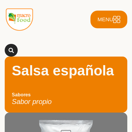
MENU
Salsa española
Sabores
Sabor propio