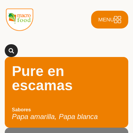
MENU
Pure en
escamas
Sabores
Papa amarilla, Papa blanca