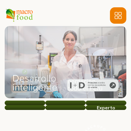
Experto
MacroFood