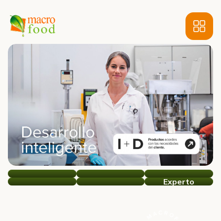
Experto
MacroFood