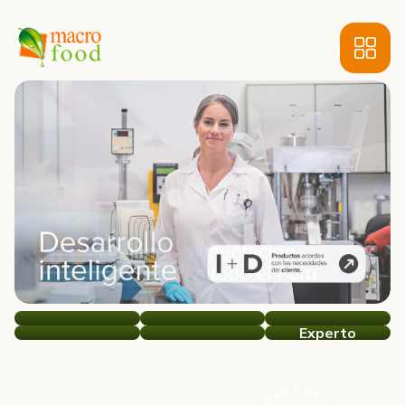
Experto
MacroFood