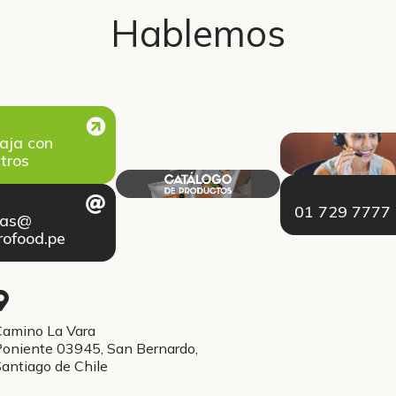
Hablemos
aja con
tros
01 729 7777
tas@
ofood.pe
amino La Vara
oniente 03945, San Bernardo,
antiago de Chile