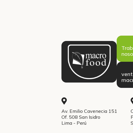
Trab
noso
ven
macr
Av. Emilio Cavenecia 151
C
Of. 508 San Isidro
P
Lima - Perú
S