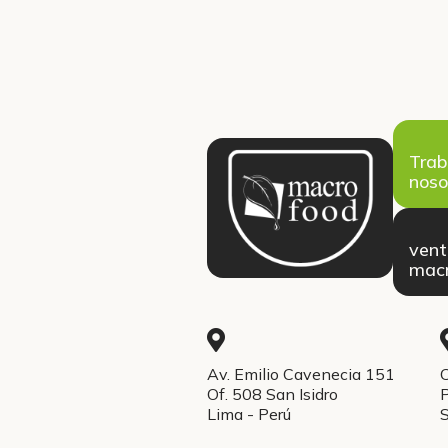
Trab
noso
ven
macr
Av. Emilio Cavenecia 151
C
Of. 508 San Isidro
P
Lima - Perú
S