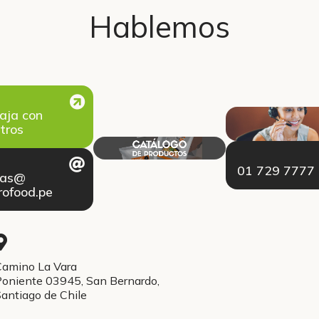
Hablemos
aja con
tros
01 729 7777
tas@
ofood.pe
amino La Vara
oniente 03945, San Bernardo,
antiago de Chile