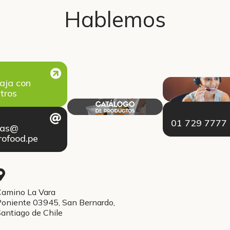
Hablemos
aja con
tros
01 729 7777
tas@
ofood.pe
amino La Vara
oniente 03945, San Bernardo,
antiago de Chile