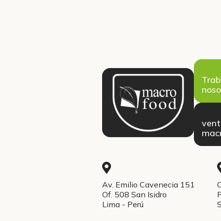
Trab
noso
ven
macr
Av. Emilio Cavenecia 151
C
Of. 508 San Isidro
P
Lima - Perú
S