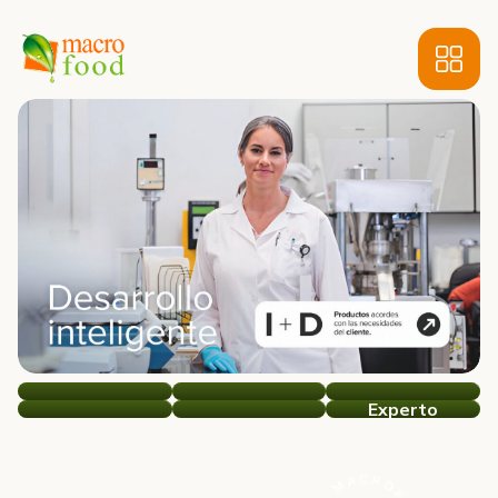
Experto
MacroFood