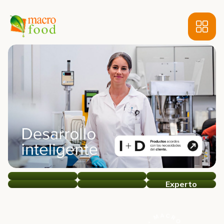
Experto
MacroFood